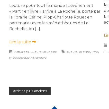
la
Lecture pour tout le monde ! L’événement
de
« Partir en livre » arrive à La Rochelle, porté par
En
la librairie Géfine, Plop-Charlotte Rouet en
ac
partenariat avec les médiathèques de La
Rochelle. Au […]
Li
Lire la suite
jeu
,
,
,
,
,
Actualités
Culture
Jeunesse
culture
gréfine
livre
,
médiathèque
villeneuve
Navigation
Articles plus anciens
des