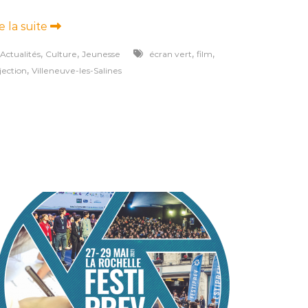
re la suite
,
,
,
,
Actualités
Culture
Jeunesse
écran vert
film
,
jection
Villeneuve-les-Salines