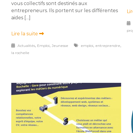
vous collectifs sont destinés aux
entrepreneurs. Ils portent sur les différentes
Li
aides […]
pro
Lire la suite
,
,
,
,
Actualités
Emploi
Jeunesse
emploi
entreprendre
la rochelle