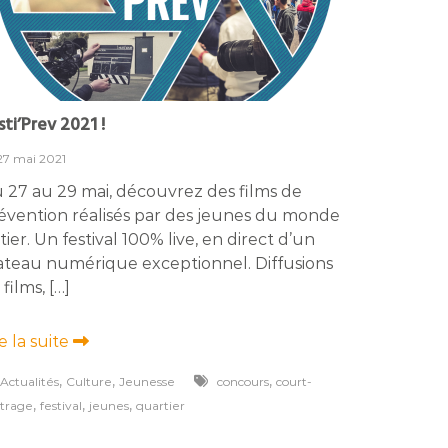
sti’Prev 2021 !
27 mai 2021
 27 au 29 mai, découvrez des films de
évention réalisés par des jeunes du monde
tier. Un festival 100% live, en direct d’un
ateau numérique exceptionnel. Diffusions
 films, […]
re la suite
,
,
,
Actualités
Culture
Jeunesse
concours
court-
,
,
,
trage
festival
jeunes
quartier