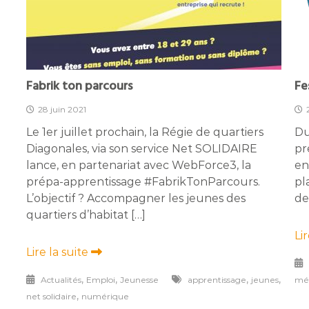
Fabrik ton parcours
Fe
28 juin 2021
Le 1er juillet prochain, la Régie de quartiers
Du
Diagonales, via son service Net SOLIDAIRE
pr
lance, en partenariat avec WebForce3, la
en
prépa-apprentissage #FabrikTonParcours.
pl
L’objectif ? Accompagner les jeunes des
de
quartiers d’habitat […]
Li
Lire la suite
,
,
,
,
Actualités
Emploi
Jeunesse
apprentissage
jeunes
mé
,
net solidaire
numérique