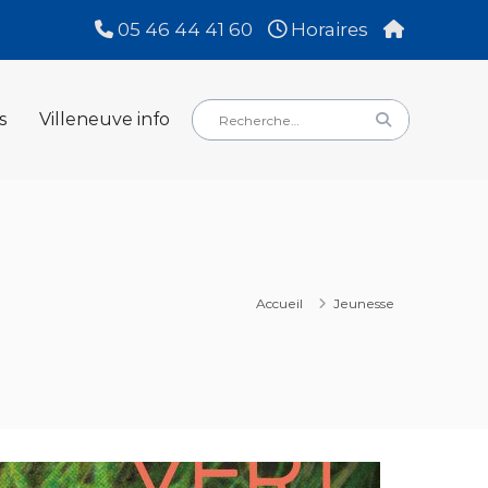
05 46 44 41 60
Horaires
Rechercher
Rechercher
s
Villeneuve info
:
Accueil
Jeunesse