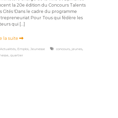
ncent la 20e édition du Concours Talents
s Cités !Dans le cadre du programme
trepreneuriat Pour Tous qui fédère les
teurs qui […]
re la suite
,
,
,
,
Actualités
Emploi
Jeunesse
concours
jeunes
,
nesse
quartier