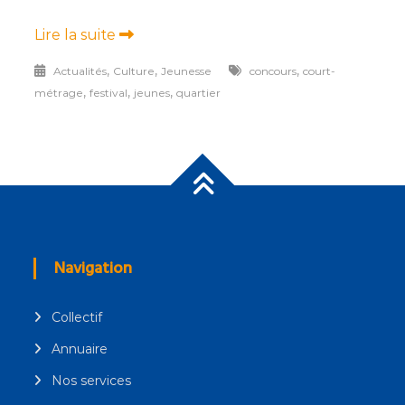
Lire la suite
,
,
,
Actualités
Culture
Jeunesse
concours
court-
,
,
,
métrage
festival
jeunes
quartier
Navigation
Collectif
Annuaire
Nos services