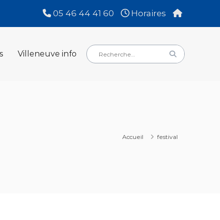
05 46 44 41 60
Horaires
Rechercher
Rechercher
s
Villeneuve info
:
Accueil
festival