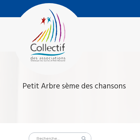
Aller
Collectif
au
des
contenu
Associations
Villeneuve-
Les-
Salines
et
Petit
Marseille
Petit Arbre sème des chansons
Rechercher
Rechercher