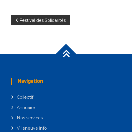
Navigation
Festival des Solidarités
de
l’article
Navigation
Collectif
Annuaire
Nos services
Villeneuve info