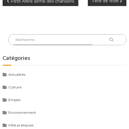
Navigation
Fête de Noël
Petit Arbre sème des chansons
de
l’article
Rechercher
Recherch
:
Catégories
Actualités
Culture
Emploi
Environnement
Infos pratiques