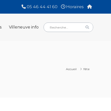
05 46 44 41 60
Horaires
Rechercher
Rechercher
s
Villeneuve info
:
Accueil
fête