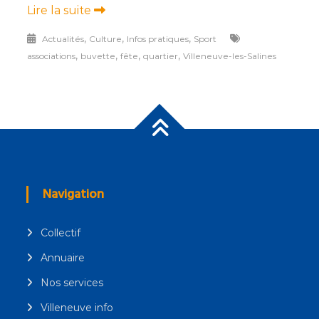
Lire la suite
,
,
,
Actualités
Culture
Infos pratiques
Sport
,
,
,
,
associations
buvette
fête
quartier
Villeneuve-les-Salines
Navigation
Collectif
Annuaire
Nos services
Villeneuve info