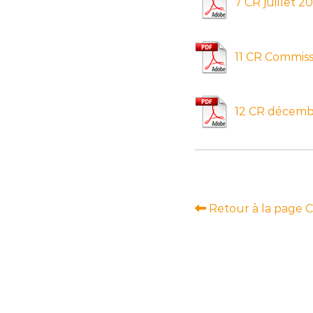
7 CR juillet 2
11 CR Commis
12 CR décemb
Retour à la page 