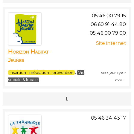
05 46 00 79 15
06 60 91 44 80
05 46 00 79 00
Site internet
Horizon Habitat
Jeunes
,
Insertion - médiation - prévention
Vie
Mis à jour il y a 7
sociale & locale
mois.
L
05 46 34 43 17