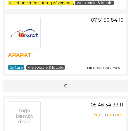
,
Insertion - médiation - prévention
Vie sociale & locale
07 51 50 84 16
ARARAT
,
Culture
Vie sociale & locale
Mis à jour il y a 7 mois.
C
05 46 34 33 11
Logo
Site Internet
bientôt
dispo