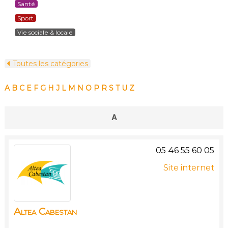
Santé
Sport
Vie sociale & locale
Toutes les catégories
A
B
C
E
F
G
H
J
L
M
N
O
P
R
S
T
U
Z
A
05 46 55 60 05
Site internet
Altea Cabestan