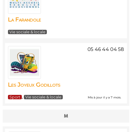
La Farandole
Vie sociale & locale
05 46 44 04 58
Les Joyeux Godillots
,
Sport
Vie sociale & locale
Mis à jour il y a 7 mois.
M