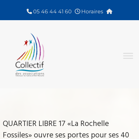
Aller
au
05 46 44 41 60
Horaires
contenu
Collectif
des
Associations
Villeneuve-
Les-
Salines
et
Petit
Marseille
QUARTIER LIBRE 17 «La Rochelle
Fossiles» ouvre ses portes pour ses 40