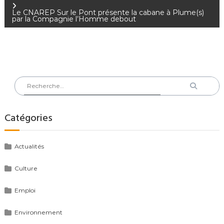
de
Le CNAREP Sur le Pont présente la cabane à Plume(s)
par la Compagnie l’Homme debout
l’article
Rechercher
Recherch
:
Catégories
Actualités
Culture
Emploi
Environnement