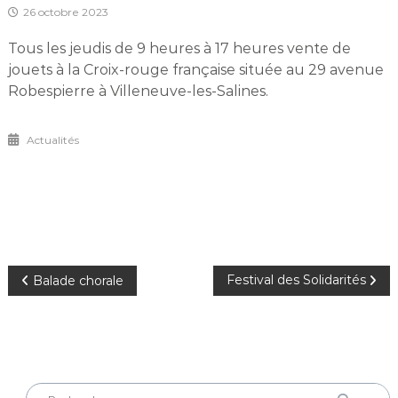
26 octobre 2023
Tous les jeudis de 9 heures à 17 heures vente de
jouets à la Croix-rouge française située au 29 avenue
Robespierre à Villeneuve-les-Salines.
Actualités
Navigation
Festival des Solidarités
Balade chorale
de
l’article
Rechercher
Recherch