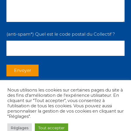
(anti-spam*) Quel est le code postal du Collectif ?
Nous utilisons les cookies sur certaines pages du site à
des fins d'amélioration de l'expérience utilisateur. En
cliquant sur "Tout accepter", vous consentez à
l'utilisation de tous les cookies. Vous pouvez aussi
personnaliser la gestion de vos cookies en cliquant sur
Copyright © 2026
Collectif des Associations
|
Mentions légales
"Réglages".
Réglages
Tout accepter
facebook
youtube
instagram