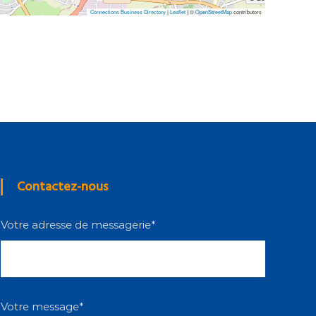
Connections Business Directory
|
Leaflet
| ©
OpenStreetMap
contributors
Contactez-nous
Votre adresse de messagerie*
Votre message*