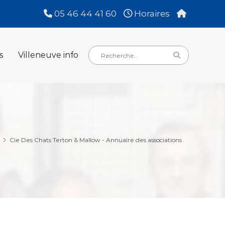
05 46 44 41 60
Horaires
Rechercher
Rechercher
s
Villeneuve info
:
Cie Des Chats Terton & Mallow - Annuaire des associations