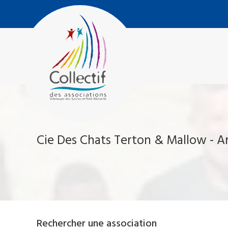
Aller
Collectif
au
des
contenu
Associations
Villeneuve-
Les-
Salines
et
Petit
Marseille
Cie Des Chats Terton & Mallow - A
Rechercher une association