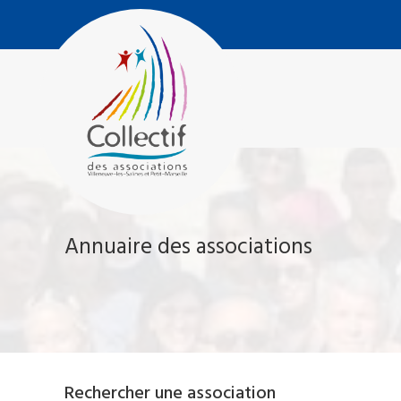
Aller
Collectif
au
des
contenu
Associations
Villeneuve-
Les-
Salines
et
Petit
Marseille
Annuaire des associations
Rechercher une association