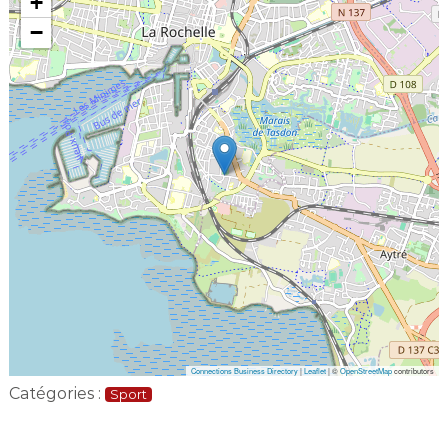
+
−
Connections Business Directory
|
Leaflet
| ©
OpenStreetMap
contributors
Catégories :
Sport