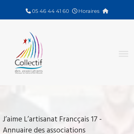
Aller
au
05 46 44 41 60
Horaires
contenu
Collectif
des
Associations
Villeneuve-
Les-
Salines
et
Petit
Marseille
J’aime L’artisanat Francçais 17 -
Annuaire des associations