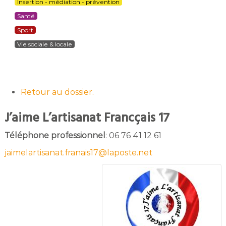
Insertion - médiation - prévention
Santé
Sport
Vie sociale & locale
Retour au dossier.
J’aime L’artisanat Francçais 17
Téléphone professionnel
:
06 76 41 12 61
jaimelartisanat.franais17@laposte.net