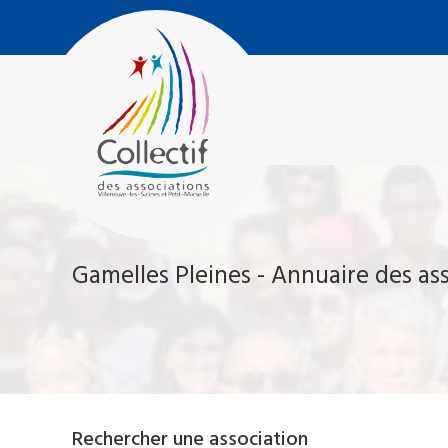
Aller
Collectif
au
des
contenu
Associations
Villeneuve-
Les-
Salines
et
Petit
Marseille
Gamelles Pleines - Annuaire des as
Rechercher une association