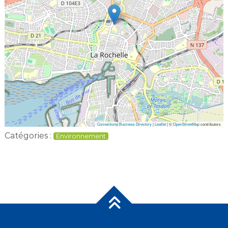
Connections Business Directory
|
Leaflet
| ©
OpenStreetMap
contributors
Catégories :
Environnement