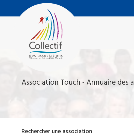
Aller
Collectif
au
des
contenu
Associations
Villeneuve-
Les-
Salines
et
Petit
Marseille
Association Touch - Annuaire des a
Rechercher une association