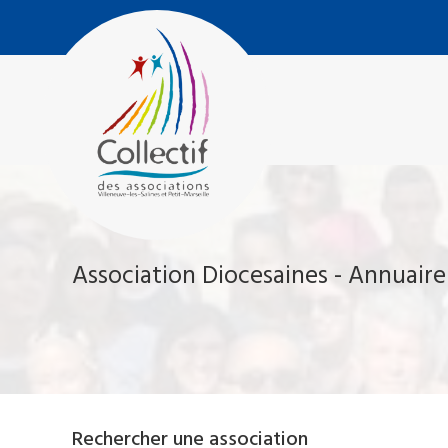
Aller
Collectif
au
des
contenu
Associations
Villeneuve-
Les-
Salines
et
Petit
Marseille
Association Diocesaines - Annuaire
Rechercher une association