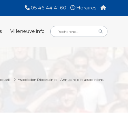
05 46 44 41 60
Horaires
Rechercher
Rechercher
s
Villeneuve info
:
ccueil
Association Diocesaines - Annuaire des associations